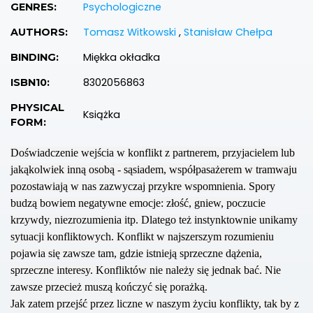
Psychologiczne
GENRES:
Tomasz Witkowski
,
Stanisław Chełpa
AUTHORS:
Miękka okładka
BINDING:
8302056863
ISBN10:
PHYSICAL
Książka
FORM:
Doświadczenie wejścia w konflikt z partnerem, przyjacielem lub
jakąkolwiek inną osobą - sąsiadem, współpasażerem w tramwaju
pozostawiają w nas zazwyczaj przykre wspomnienia. Spory
budzą bowiem negatywne emocje: złość, gniew, poczucie
krzywdy, niezrozumienia itp. Dlatego też instynktownie unikamy
sytuacji konfliktowych. Konflikt w najszerszym rozumieniu
pojawia się zawsze tam, gdzie istnieją sprzeczne dążenia,
sprzeczne interesy. Konfliktów nie należy się jednak bać. Nie
zawsze przecież muszą kończyć się porażką.
Jak zatem przejść przez liczne w naszym życiu konflikty, tak by z