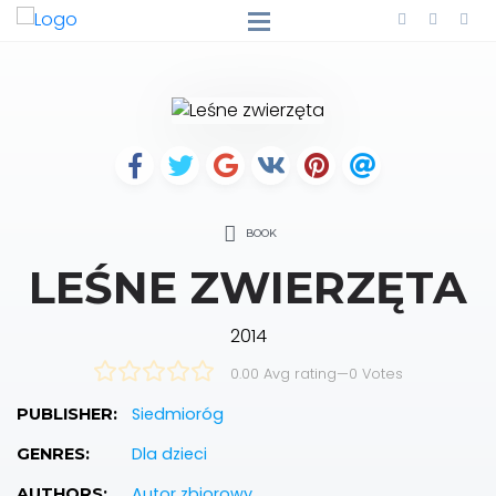
BOOK
LEŚNE ZWIERZĘTA
2014
0.00 Avg rating
—
0
Votes
Siedmioróg
PUBLISHER:
Dla dzieci
GENRES:
Autor zbiorowy
AUTHORS: