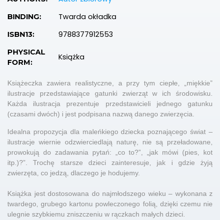
Twarda okładka
BINDING:
9788377912553
ISBN13:
PHYSICAL
Książka
FORM:
Książeczka zawiera realistyczne, a przy tym ciepłe, „miękkie”
ilustracje przedstawiające gatunki zwierząt w ich środowisku.
Każda ilustracja prezentuje przedstawicieli jednego gatunku
(czasami dwóch) i jest podpisana nazwą danego zwierzęcia.
Idealna propozycja dla maleńkiego dziecka poznającego świat –
ilustracje wiernie odzwierciedlają naturę, nie są przeładowane,
prowokują do zadawania pytań: „co to?”, „jak mówi (pies, kot
itp.)?”. Trochę starsze dzieci zainteresuje, jak i gdzie żyją
zwierzęta, co jedzą, dlaczego je hodujemy.
Książka jest dostosowana do najmłodszego wieku – wykonana z
twardego, grubego kartonu powleczonego folią, dzięki czemu nie
ulegnie szybkiemu zniszczeniu w rączkach małych dzieci.