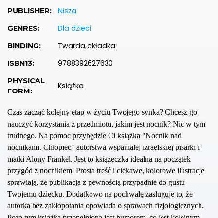
Nisza
PUBLISHER:
Dla dzieci
GENRES:
Twarda okładka
BINDING:
9788392627630
ISBN13:
PHYSICAL
Książka
FORM:
Czas zacząć kolejny etap w życiu Twojego synka? Chcesz go
nauczyć korzystania z przedmiotu, jakim jest nocnik? Nic w tym
trudnego. Na pomoc przybędzie Ci książka "Nocnik nad
nocnikami. Chłopiec" autorstwa wspaniałej izraelskiej pisarki i
matki Alony Frankel. Jest to książeczka idealna na początek
przygód z nocnikiem. Prosta treść i ciekawe, kolorowe ilustracje
sprawiają, że publikacja z pewnością przypadnie do gustu
Twojemu dziecku. Dodatkowo na pochwałę zasługuje to, że
autorka bez zakłopotania opowiada o sprawach fizjologicznych.
Poza tym książka przepełniona jest humorem, co jest kolejnym