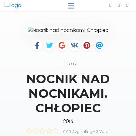
BOOK
NOCNIK NAD
NOCNIKAMI.
CHŁOPIEC
2015
0.00 Avg rating
—
0
Votes