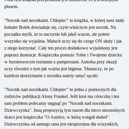
plusem.
"Nocnik nad nocnikami. Chłopiec" to książka, w której nasz mały
bohater Bolek dowiaduje się, czym właściwie jest nocnik. Na
początku myśli, że to naczynie lub jakiś wazon, ale potem
wszystko się wyjaśnia. Maluch uczy się do czego ON służy i jak
z niego korzystać. Cały ten proces dodatkowo wyjaśniony jest
poprzez ilustracje. Książeczka pomoże Tobie i Twojemu dziecku
w bezstresowym rozstaniu z pampersami. Autorka przy okazji
uczy również o tym jak ważna jest higiena. Tłumaczy, że po
każdym skorzystaniu z nocnika należy umyć rączki.
"Nocnik nad nocnikami. Chłopiec" to jedna z pomocnych dla
rodziców publikacji Alony Frankel. Jeśli ktoś ma córeczkę i ten
sam problem polecamy sięgnąć po "Nocnik nad nocnikami.
Dziewczynka". Inną propozycją tym razem dla nieco nieznośnych
dzieci jest książeczka "O Anielce, w którą wstąpił diabeł".
Dziewczynka od samego rana jest nieuprzejma dla wszystkich,