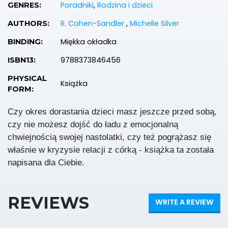
Poradniki
,
Rodzina i dzieci
GENRES:
R. Cohen-Sandler
,
Michelle Silver
AUTHORS:
Miękka okładka
BINDING:
9788373846456
ISBN13:
PHYSICAL
Książka
FORM:
Czy okres dorastania dzieci masz jeszcze przed sobą,
czy nie możesz dojść do ładu z emocjonalną
chwiejnością swojej nastolatki, czy też pogrążasz się
właśnie w kryzysie relacji z córką - książka ta została
napisana dla Ciebie.
REVIEWS
WRITE A REVIEW