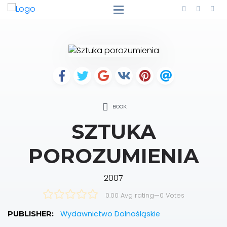
BOOK
SZTUKA
POROZUMIENIA
2007
0.00 Avg rating
—
0
Votes
Wydawnictwo Dolnośląskie
PUBLISHER: