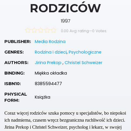
RODZICÓW
1997
0.00 Avg rating
—
0
Votes
Media Rodzina
PUBLISHER:
Rodzina i dzieci
,
Psychologiczne
GENRES:
Jirina Prekop
,
Christel Schweizer
AUTHORS:
Miękka okładka
BINDING:
8385594477
ISBN10:
PHYSICAL
Książka
FORM:
Coraz więcej rodziców szuka pomocy u specjalistów, bo niepokoi
ich nadmierna, czasem wręcz bezgraniczna ruchliwość ich dzieci.
Jirina Prekop i Christel Schweizer, psycholog i lekarz, w swojej