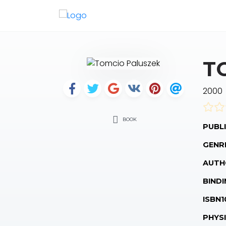
T
2000
BOOK
PUBLI
GENR
AUTH
BINDI
ISBN1
PHYS