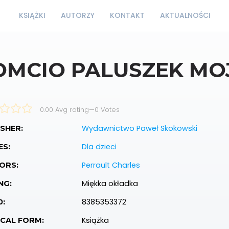
KSIĄŻKI
AUTORZY
KONTAKT
AKTUALNOŚCI
OMCIO PALUSZEK MOJ
0.00 Avg rating
—
0
Votes
Wydawnictwo Paweł Skokowski
SHER:
Dla dzieci
ES:
Perrault Charles
ORS:
Miękka okładka
NG:
8385353372
0:
Książka
ICAL FORM: