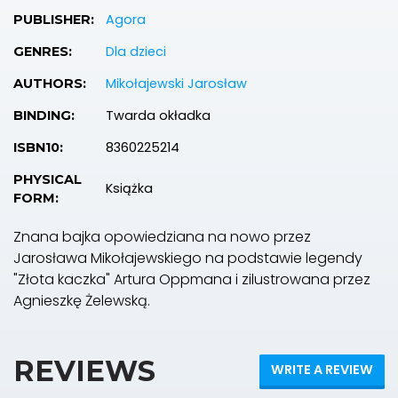
Agora
PUBLISHER:
Dla dzieci
GENRES:
Mikołajewski Jarosław
AUTHORS:
Twarda okładka
BINDING:
8360225214
ISBN10:
PHYSICAL
Książka
FORM:
Znana bajka opowiedziana na nowo przez
Jarosława Mikołajewskiego na podstawie legendy
"Złota kaczka" Artura Oppmana i zilustrowana przez
Agnieszkę Żelewską.
REVIEWS
WRITE A REVIEW