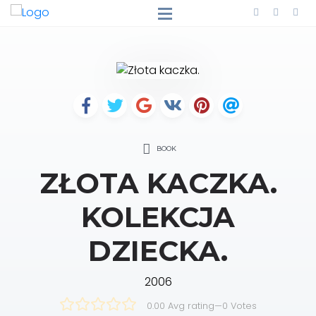
BOOK
ZŁOTA KACZKA.
KOLEKCJA
DZIECKA.
2006
0.00 Avg rating
—
0
Votes