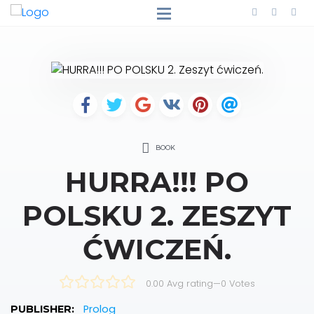
BOOK
HURRA!!! PO
POLSKU 2. ZESZYT
ĆWICZEŃ.
0.00 Avg rating
—
0
Votes
Prolog
PUBLISHER: