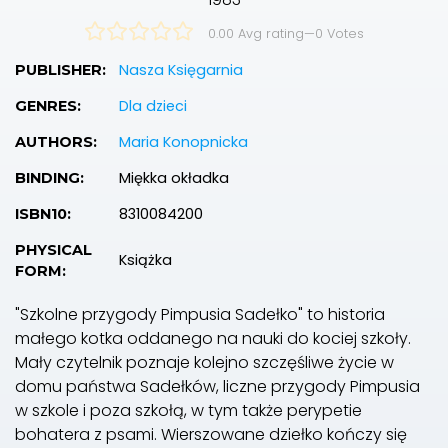
0.00 Avg rating
—
0
Votes
Nasza Księgarnia
PUBLISHER:
Dla dzieci
GENRES:
Maria Konopnicka
AUTHORS:
Miękka okładka
BINDING:
8310084200
ISBN10:
PHYSICAL
Książka
FORM:
"Szkolne przygody Pimpusia Sadełko" to historia
małego kotka oddanego na nauki do kociej szkoły.
Mały czytelnik poznaje kolejno szczęśliwe życie w
domu państwa Sadełków, liczne przygody Pimpusia
w szkole i poza szkołą, w tym także perypetie
bohatera z psami. Wierszowane dziełko kończy się