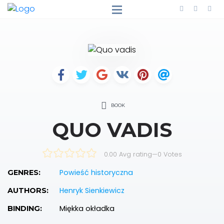
BOOK
QUO VADIS
0.00 Avg rating
—
0
Votes
Powieść historyczna
GENRES:
Henryk Sienkiewicz
AUTHORS:
Miękka okładka
BINDING: