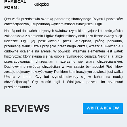
PHYSICAL
Książka
FORM:
Quo vadis
przedstawia szeroką panoramę starożytnego Rzymu i początków
chrześcijaństwa, uzupełnioną wątkiem miłości Winicjusza i Ligii.
Należą oni do dwóch odrębnych światów: rzymski patrycjusz i chrześcijańska
zakładniczka z plemienia Ligów. Wątek miłosny obfituje w liczne zwroty akcji:
ucieczkę Ligii, jej poszukiwania przez Winicjusza, próbę porwania,
przemianę Winicjusza i przyjęcie przez niego chrztu, wreszcie uwięzienie i
cudowne ocalenie na arenie. W powieści ważnym elementem jest wątek
historyczny, który skupia się na osobie rzymskiego cesarza Nerona, a także
prześladowaniach chrześcijan i szerzeniu się wiary chrześcijańskiej.
Duchowym przywódcą chrześcijan w tym czasie był apostoł Piotr, który
zostaje pojmany i ukrzyżowany. Punktem kulminacyjnym powieści jest walka
Ursusa z turem. Czy lud rzymski otworzy się w końcu na naukę
chrześcijańską? Czy miłość Ligii i Winicjusza pozwoli im przetrwać
prześladowania?
REVIEWS
WRITE A REVIEW