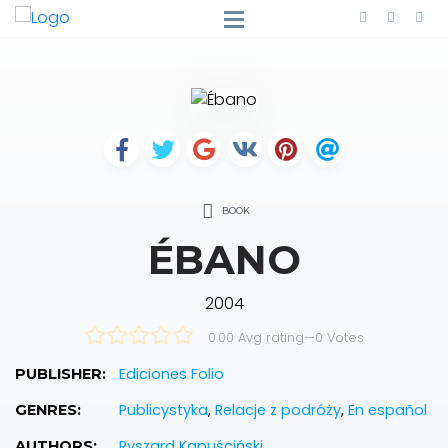
BOOK
ÉBANO
2004
0.00 Avg rating
—
0
Votes
Ediciones Folio
PUBLISHER:
Publicystyka
,
Relacje z podróży
,
En español
GENRES:
Ryszard Kapuściński
AUTHORS: