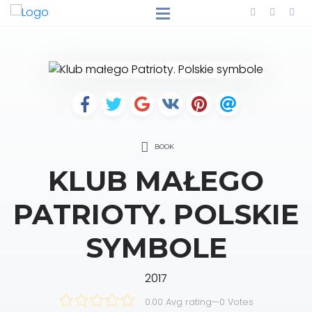
BOOK
KLUB MAŁEGO
PATRIOTY. POLSKIE
SYMBOLE
2017
0.00 Avg rating
—
0
Votes