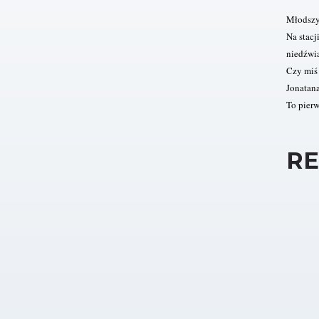
Młodszy
Na stacj
niedźwi
Czy miś
Jonatana
To pierw
RE