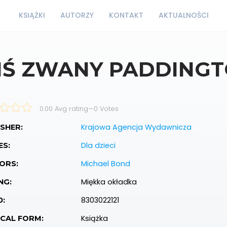
KSIĄŻKI
AUTORZY
KONTAKT
AKTUALNOŚCI
IŚ ZWANY PADDING
0.00 Avg rating
—
0
Votes
Krajowa Agencja Wydawnicza
SHER:
Dla dzieci
ES:
Michael Bond
ORS:
Miękka okładka
NG:
8303022121
0:
Książka
ICAL FORM: