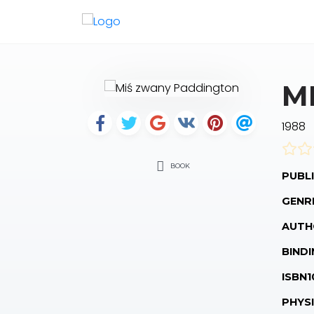
M
1988
BOOK
PUBLI
GENR
AUTH
BINDI
ISBN1
PHYS