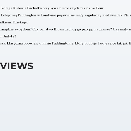
 kolega Kubusia Puchatka przybywa z mrocznych zakątków Peru!
i kolejowej Paddington w Londynie pojawia się mały zagubiony niedźwiadek. Na s
adkiem. Dziękuję.”
 znajdzie swój dom? Czy państwo Brown zechcą go przyjąć na zawsze? Czy mały 
 i Judyty?
sza, klasyczna opowieść o misiu Paddingtonie, który podbije Twoje serce tak jak
VIEWS