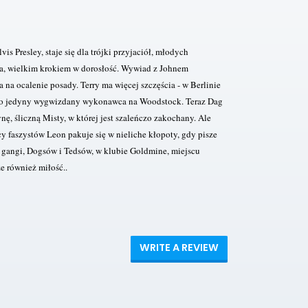
s Presley, staje się dla trójki przyjaciół, młodych
a, wielkim krokiem w dorosłość. Wywiad z Johnem
na ocalenie posady. Terry ma więcej szczęścia - w Berlinie
ko jedyny wygwizdany wykonawca na Woodstock. Teraz Dag
, śliczną Misty, w której jest szaleńczo zakochany. Ale
 faszystów Leon pakuje się w nieliche kłopoty, gdy pisze
 gangi, Dogsów i Tedsów, w klubie Goldmine, miejscu
e również miłość..
WRITE A REVIEW