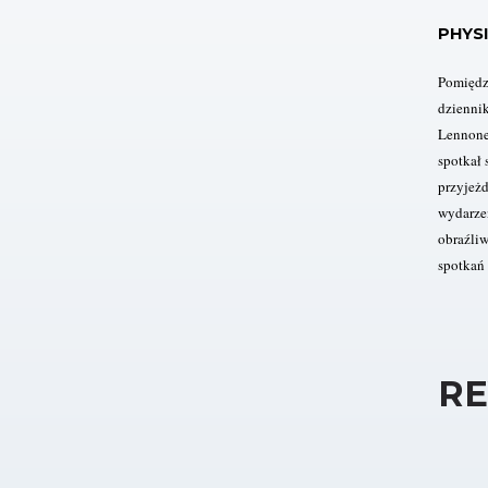
PHYS
Pomiędzy
dzienni
Lennonem
spotkał
przyjeżd
wydarzen
obraźliw
spotkań 
RE