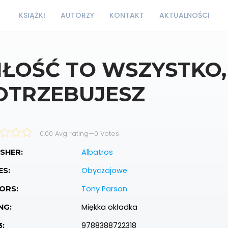
KSIĄŻKI
AUTORZY
KONTAKT
AKTUALNOŚCI
IŁOŚĆ TO WSZYSTKO,
OTRZEBUJESZ
0.00 Avg rating
—
0
Votes
Albatros
SHER:
Obyczajowe
ES:
Tony Parson
ORS:
Miękka okładka
NG:
9788388722318
3: