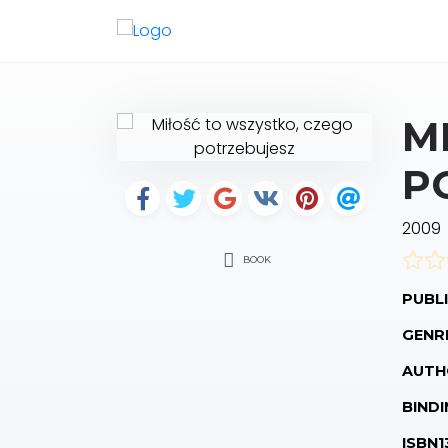
M
P
2009
BOOK
PUBLI
GENR
AUTH
BINDI
ISBN1