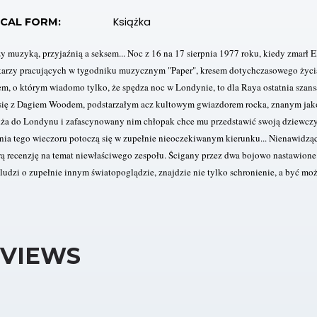
Książka
ICAL FORM:
 muzyką, przyjaźnią a seksem... Noc z 16 na 17 sierpnia 1977 roku, kiedy zmarł Elvi
karzy pracujących w tygodniku muzycznym "Paper", kresem dotychczasowego życi
, o którym wiadomo tylko, że spędza noc w Londynie, to dla Raya ostatnia szansa 
 się z Dagiem Woodem, podstarzałym acz kultowym gwiazdorem rocka, znanym ja
ża do Londynu i zafascynowany nim chłopak chce mu przedstawić swoją dziewczynę
ia tego wieczoru potoczą się w zupełnie nieoczekiwanym kierunku... Nienawidzący
ą recenzję na temat niewłaściwego zespołu. Ścigany przez dwa bojowo nastawione
ludzi o zupełnie innym światopoglądzie, znajdzie nie tylko schronienie, a być moż
VIEWS