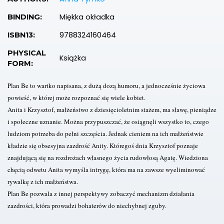
Miękka okładka
BINDING:
9788324160464
ISBN13:
PHYSICAL
Książka
FORM:
Plan Be to wartko napisana, z dużą dozą humoru, a jednocześnie życiowa
powieść, w której może rozpoznać się wiele kobiet.
Anita i Krzysztof, małżeństwo z dziesięcioletnim stażem, ma sławę, pieniądze
i społeczne uznanie. Można przypuszczać, że osiągnęli wszystko to, czego
ludziom potrzeba do pełni szczęścia. Jednak cieniem na ich małżeństwie
kładzie się obsesyjna zazdrość Anity. Któregoś dnia Krzysztof poznaje
znajdującą się na rozdrożach własnego życia rudowłosą Agatę. Wiedziona
chęcią odwetu Anita wymyśla intrygę, która ma na zawsze wyeliminować
rywalkę z ich małżeństwa.
Plan Be pozwala z innej perspektywy zobaczyć mechanizm działania
zazdrości, która prowadzi bohaterów do niechybnej zguby.