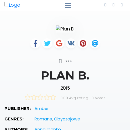
BOOK
PLAN B.
2015
0.00 Avg rating
—
0
Votes
Amber
PUBLISHER:
Romans
,
Obyczajowe
GENRES:
Anna Tymko
AUTHORS: