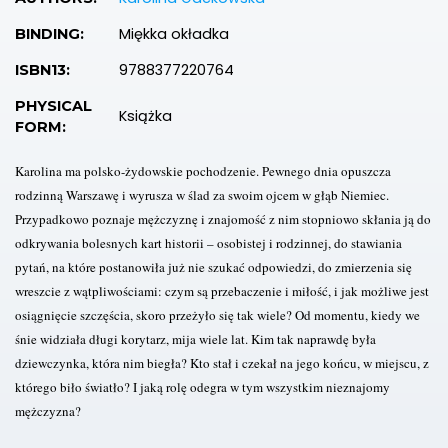
Miękka okładka
BINDING:
9788377220764
ISBN13:
PHYSICAL
Książka
FORM:
Karolina ma polsko-żydowskie pochodzenie. Pewnego dnia opuszcza
rodzinną Warszawę i wyrusza w ślad za swoim ojcem w głąb Niemiec.
Przypadkowo poznaje mężczyznę i znajomość z nim stopniowo skłania ją do
odkrywania bolesnych kart historii – osobistej i rodzinnej, do stawiania
pytań, na które postanowiła już nie szukać odpowiedzi, do zmierzenia się
wreszcie z wątpliwościami: czym są przebaczenie i miłość, i jak możliwe jest
osiągnięcie szczęścia, skoro przeżyło się tak wiele? Od momentu, kiedy we
śnie widziała długi korytarz, mija wiele lat. Kim tak naprawdę była
dziewczynka, która nim biegła? Kto stał i czekał na jego końcu, w miejscu, z
którego biło światło? I jaką rolę odegra w tym wszystkim nieznajomy
mężczyzna?