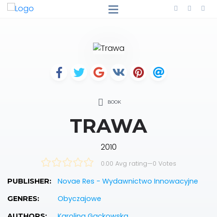
BOOK
TRAWA
2010
0.00 Avg rating
—
0
Votes
Novae Res - Wydawnictwo Innowacyjne
PUBLISHER:
Obyczajowe
GENRES:
Karolina Gackowska
AUTHORS: