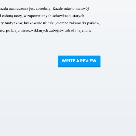
każda naznaczona jest zbrodnią.
Każde miasto ma swój
od osłoną nocy, w zapomnianych schowkach, starych
mury budynków, brukowane uliczki, ciemne zakamarki parków,
nic, po kraju nierozwikłanych zabójstw, zdrad i tajemnic
WRITE A REVIEW