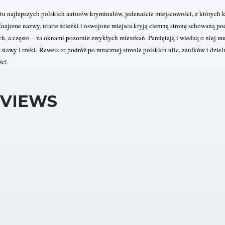
tu najlepszych polskich autorów kryminałów, jedenaście miejscowości, z których 
Znajome nazwy, utarte ścieżki i oswojone miejsca kryją ciemną stronę schowaną p
h, a często – za oknami pozornie zwykłych mieszkań. Pamiętają i wiedzą o niej 
 stawy i rzeki.
Rewers to podróż po mrocznej stronie polskich ulic, zaułków i dziel
ści.
VIEWS