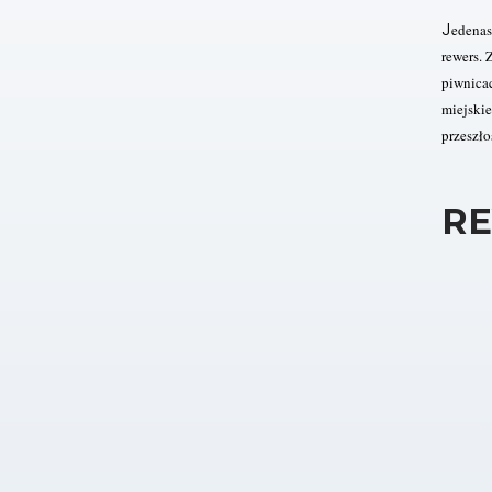
J
edenas
rewers. 
piwnicac
miejskie
przeszło
RE