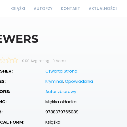
KSIĄŻKI
AUTORZY
KONTAKT
AKTUALNOŚCI
EWERS
0.00 Avg rating
—
0
Votes
Czwarta Strona
SHER:
Kryminał
,
Opowiadania
ES:
Autor zbiorowy
ORS:
Miękka okładka
NG:
9788379765089
3:
Książka
ICAL FORM: