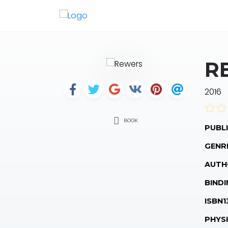
R
2016
BOOK
PUBLI
GENR
AUTH
BINDI
ISBN1
PHYS