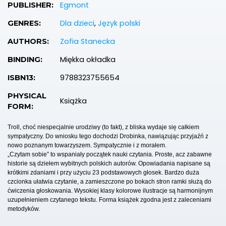
Egmont
PUBLISHER:
Dla dzieci
,
Język polski
GENRES:
Zofia Stanecka
AUTHORS:
Miękka okładka
BINDING:
9788323755654
ISBN13:
PHYSICAL
Książka
FORM:
Troll, choć niespecjalnie urodziwy (to fakt), z bliska wydaje się całkiem
sympatyczny. Do wniosku tego dochodzi Drobinka, nawiązując przyjaźń z
nowo poznanym towarzyszem. Sympatycznie i z morałem.
„Czytam sobie” to wspaniały początek nauki czytania. Proste, acz zabawne
historie są dziełem wybitnych polskich autorów. Opowiadania napisane są
krótkimi zdaniami i przy użyciu 23 podstawowych głosek. Bardzo duża
czcionka ułatwia czytanie, a zamieszczone po bokach stron ramki służą do
ćwiczenia głoskowania. Wysokiej klasy kolorowe ilustracje są harmonijnym
uzupełnieniem czytanego tekstu. Forma książek zgodna jest z zaleceniami
metodyków.