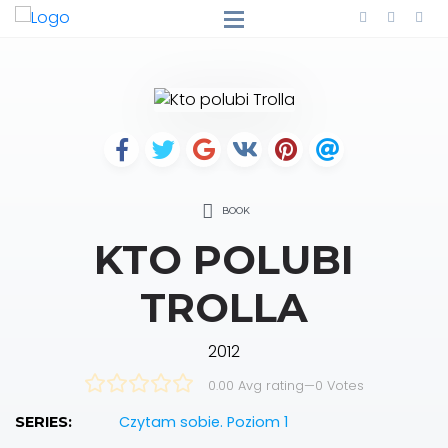
BOOK
KTO POLUBI
TROLLA
2012
0.00 Avg rating
—
0
Votes
Czytam sobie. Poziom 1
SERIES: