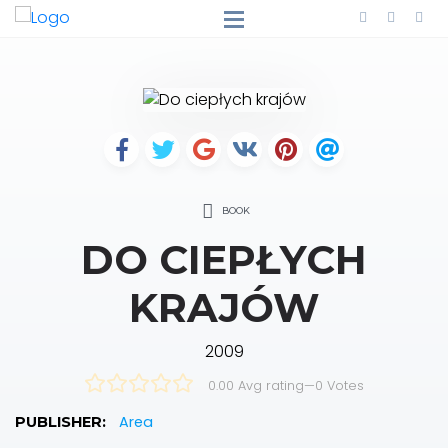
BOOK
DO CIEPŁYCH
KRAJÓW
2009
0.00 Avg rating
—
0
Votes
Area
PUBLISHER: