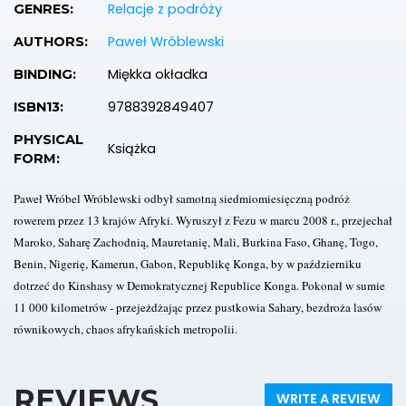
Relacje z podróży
GENRES:
Paweł Wróblewski
AUTHORS:
Miękka okładka
BINDING:
9788392849407
ISBN13:
PHYSICAL
Książka
FORM:
Paweł Wróbel Wróblewski odbył samotną siedmiomiesięczną podróż
rowerem przez 13 krajów Afryki. Wyruszył z Fezu w marcu 2008 r., przejechał
Maroko, Saharę Zachodnią, Mauretanię, Mali, Burkina Faso, Ghanę, Togo,
Benin, Nigerię, Kamerun, Gabon, Republikę Konga, by w październiku
dotrzeć do Kinshasy w Demokratycznej Republice Konga. Pokonał w sumie
11 000 kilometrów - przejeżdżając przez pustkowia Sahary, bezdroża lasów
równikowych, chaos afrykańskich metropolii.
REVIEWS
WRITE A REVIEW