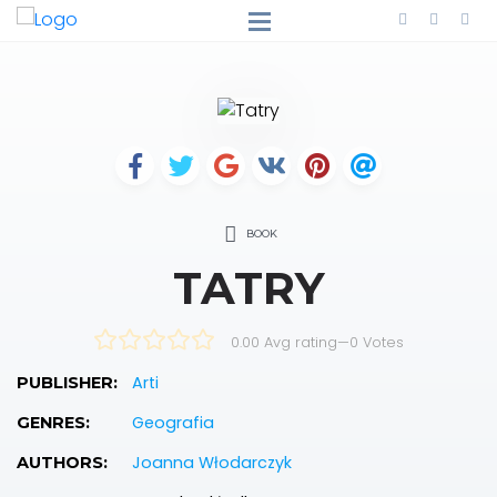
BOOK
TATRY
0.00 Avg rating
—
0
Votes
Arti
PUBLISHER:
Geografia
GENRES:
Joanna Włodarczyk
AUTHORS: